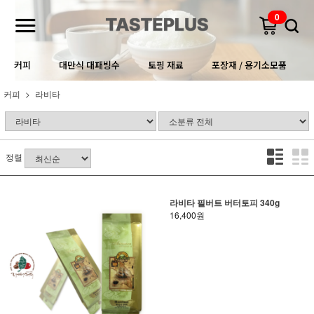
0
커피
대만식 대패빙수
토핑 재료
포장재 / 용기소모품
커피
라비타
정렬
라비타 필버트 버터토피 340g
16,400원